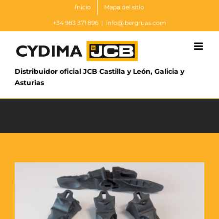
Saltar
Inicio
Mapa del sitio
al
+34 983 371 896
|
info@ibergruas.com
contenido
Distribuidor oficial JCB Castilla y León, Galicia y
Asturias