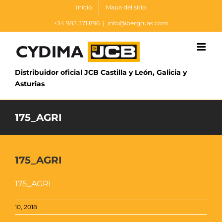
Saltar
Inicio
Mapa del sitio
al
+34 983 371 896
|
info@ibergruas.com
contenido
Distribuidor oficial JCB Castilla y León, Galicia y
Asturias
175_AGRI
175_AGRI
175_AGRI
10, 2018